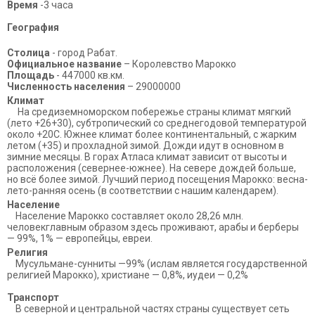
Время
-3 часа
География
Столица
- город Рабат.
Официальное название
– Королевство Марокко
Площадь
- 447000 кв.км.
Численность населения
– 29000000
Климат
На средиземноморском побережье страны климат мягкий
(лето +26+30), субтропический со среднегодовой температурой
около +20С. Южнее климат более континентальный, с жарким
летом (+35) и прохладной зимой. Дожди идут в основном в
зимние месяцы. В горах Атласа климат зависит от высоты и
расположения (севернее-южнее). На севере дождей больше,
но всё более зимой. Лучший период посещения Марокко: весна-
лето-ранняя осень (в соответствии с нашим календарем).
Население
Население Марокко составляет около 28,26 млн.
человекглавным образом здесь проживают, арабы и берберы
— 99%, 1% — европейцы, евреи.
Религия
Мусульмане-сунниты —99% (ислам является государственной
религией Марокко), христиане — 0,8%, иудеи — 0,2%
Транспорт
В северной и центральной частях страны существует сеть