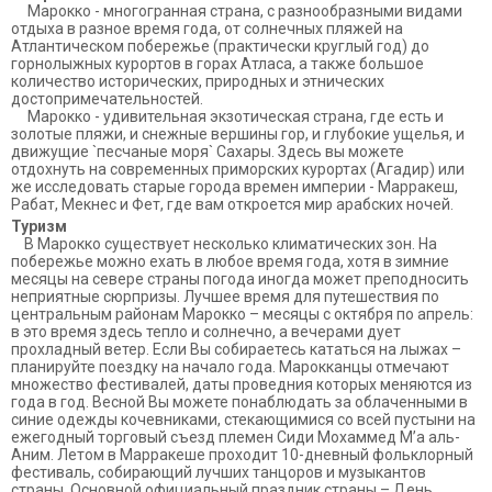
Марокко - многогранная страна, с разнообразными видами
отдыха в разное время года, от солнечных пляжей на
Атлантическом побережье (практически круглый год) до
горнолыжных курортов в горах Атласа, а также большое
количество исторических, природных и этнических
достопримечательностей.
Марокко - удивительная экзотическая страна, где есть и
золотые пляжи, и снежные вершины гор, и глубокие ущелья, и
движущие `песчаные моря` Сахары. Здесь вы можете
отдохнуть на современных приморских курортах (Агадир) или
же исследовать старые города времен империи - Марракеш,
Рабат, Мекнес и Фет, где вам откроется мир арабских ночей.
Туризм
В Марокко существует несколько климатических зон. На
побережье можно ехать в любое время года, хотя в зимние
месяцы на севере страны погода иногда может преподносить
неприятные сюрпризы. Лучшее время для путешествия по
центральным районам Марокко – месяцы с октября по апрель:
в это время здесь тепло и солнечно, а вечерами дует
прохладный ветер. Если Вы собираетесь кататься на лыжах –
планируйте поездку на начало года. Марокканцы отмечают
множество фестивалей, даты проведния которых меняются из
года в год. Весной Вы можете понаблюдать за облаченными в
синие одежды кочевниками, стекающимися со всей пустыни на
ежегодный торговый съезд племен Сиди Мохаммед М’а аль-
Аним. Летом в Марракеше проходит 10-дневный фольклорный
фестиваль, собирающий лучших танцоров и музыкантов
страны. Основной официальный праздник страны – День