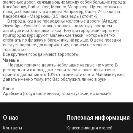
железных дорог, связывающих между собой большие города:
Касабланку, Рабат, Фес, Мекнес, Марракеш. Путешествия на
поездах безопасны и дешевы. Например, билет 2-го класса
Касабланка - Марракеш (3.5 часа езды) стоит -8.
В города, куда не проведены железные дороги (Агадир,
Эссуэйра, Урзазат), можно попасть на междугороднем
автобусе или `большом такси`. Внутри городской черты и в
пригородах курсируют `маленькие такси`, которые легко
опознать по флажку и багажнику на крыше. О цене поездки
следует заранее договариваться, причем не мешает
торговаться.
Все крупные города имеют аэропорты.
Чаевые
Чаевые принято давать небольшие чаевые, но часто. В
ресторанах и отелях, даже если чаевые включены в счет,
принято доплачивать 10% от стоимости счета. Чаевые нужно
давать именно тому, кто Вас обслужил, лично в руки.
Язык
Арабский (государственный), французский, испанский
О нас
Полезная информация
Контакты
Классификация отелей