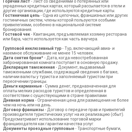
Горячий лист
- Лист со сведениями о потерянных или
украденных кредитных картах, который рассылается в отели и
другие организации, где используются кредитные карты.
Гостиничная цепь
- Одна из цепочных, франшизных или других
гостиничных систем, члены которой пользуются особыми
привилегиями, особенно в национальной системе
бронирования.
Гостевой чек
- Квитанция, предъявляемая хозяину ресторана
или бара, часто используется как часть ваучера.
Групповой инклюзивный тур
- Тур, включающий авиа- и
наземное обслуживание не менее 15 человек.
Дата снятия брони*
- Дата, когда невостребованная
забронированная комната поступает в основную продажу.
Декларация таможенная
- Документ, выдаваемый
таможенными службами, содержащий сведения о багаже,
наличии валюты у туриста и заполняемый туристом при
пересечении границы.
Деньги карманные
- Сумма денег, предназначенная для
оплаты мелких расходов туристов и определенная в
соответствии с существующими в стране правилами.
Дневная норма
- Ограниченная цена для размещения не более
чем на ночь или на день.
Договор франшизы
- Договор о передаче прав и привилегий
производителя туристических услуг на их реализацию (сбыт).
Предусматривает использование торговой марки
франшизодателя как гарантии качества услуг.
Документы проездные групповые
- Транспортные бумаги,