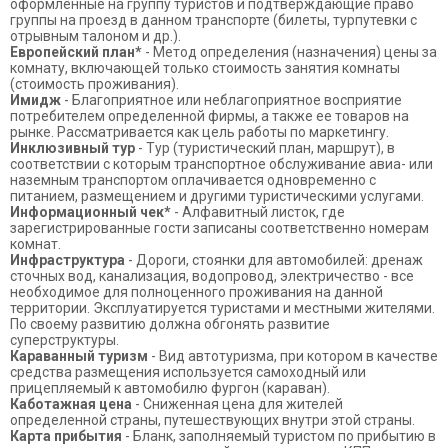
оформленные на группу туристов и подтверждающие право
группы на проезд в данном транспорте (билеты, турпутевки с
отрывным талоном и др.).
Европейский план*
- Метод определения (назначения) цены за
комнату, включающей только стоимость занятия комнаты
(стоимость проживания).
Имидж
- Благоприятное или неблагоприятное восприятие
потребителем определенной фирмы, а также ее товаров на
рынке. Рассматривается как цель работы по маркетингу.
Инклюзивный тур
- Тур (туристический план, маршрут), в
соответствии с которым транспортное обслуживание авиа- или
наземным транспортом оплачивается одновременно с
питанием, размещением и другими туристическими услугами.
Информационный чек*
- Алфавитный листок, где
зарегистрированные гости записаны соответственно номерам
комнат.
Инфраструктура
- Дороги, стоянки для автомобилей: дренаж
сточных вод, канализация, водопровод, электричество - все
необходимое для полноценного проживания на данной
территории. Эксплуатируется туристами и местными жителями.
По своему развитию должна обгонять развитие
суперструктуры.
Караванный туризм
- Вид автотуризма, при котором в качестве
средства размещения используется самоходный или
прицепляемый к автомобилю фургон (караван).
Каботажная цена
- Сниженная цена для жителей
определенной страны, путешествующих внутри этой страны.
Карта прибытия
- Бланк, заполняемый туристом по прибытию в