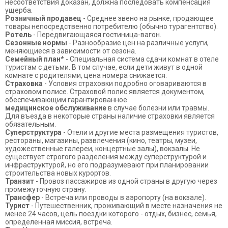
несоответствия доказан, должна последовать компенсация
ущерба.
Розничный продавец
- Среднее звено на рынке, продающее
товары непосредственно потребителю (обычно турагентство).
Ротель
- Передвигающаяся гостиница-вагон.
Сезонные нормы
- Разнообразие цен на различные услуги,
меняющиеся в зависимости от сезона.
Семейный план*
- Специальная система сдачи комнат в отеле
туристам с детьми. В том случае, если дети живут в одной
комнате с родителями, цена номера снижается.
Страховка
- Условия страховки подробно оговариваются в
страховом полисе. Страховой полис является документом,
обеспечивающим гарантированное
медицинское обслуживание
в случае болезни или травмы.
Для въезда в некоторые страны наличие страховки является
обязательным.
Суперструктура
- Отели и другие места размещения туристов,
рестораны, магазины, развлечения (кино, театры, музеи,
художественные галереи, концертные залы), вокзалы. Не
существует строгого разделения между суперструктурой и
инфраструктурой, но его подразумевают при планировании
строительства новых курортов.
Транзит
- Провоз пассажиров из одной страны в другую через
промежуточную страну.
Трансфер
- Встреча или проводы в аэропорту (на вокзале).
Турист
- Путешественник, проживающий в месте назначения не
менее 24 часов, цель поездки которого - отдых, бизнес, семья,
определенная миссия, встреча.