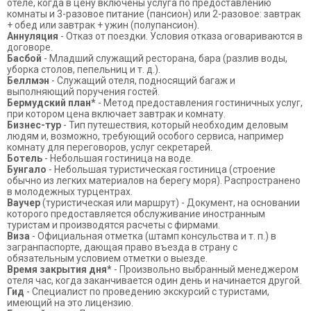
отеле, когда в цену включены услуга по предоставлению
комнаты и 3-разовое питание (пансион) или 2-разовое: завтрак
+ обед или завтрак + ужин (полупансион).
Аннуляция
- Отказ от поездки. Условия отказа оговариваются в
договоре.
Басбой
- Младший служащий ресторана, бара (разлив воды,
уборка столов, пепельниц и т. д.).
Беллмэн
- Служащий отеля, подносящий багаж и
выполняющий поручения гостей.
Бермудский план*
- Метод предоставления гостиничных услуг,
при котором цена включает завтрак и комнату.
Бизнес-тур
- Тип путешествия, который необходим деловым
людям и, возможно, требующий особого сервиса, например
комнату для переговоров, услуг секретарей.
Ботель
- Небольшая гостиница на воде.
Бунгало
- Небольшая туристическая гостиница (строение
обычно из легких материалов на берегу моря). Распространено
в молодежных турцентрах.
Ваучер
(туристическая или маршрут) - Документ, на основании
которого предоставляется обслуживание иностранным
туристам и производятся расчеты с фирмами.
Виза
- Официальная отметка (штамп консульства и т. п.) в
загранпаспорте, дающая право въезда в страну с
обязательным условием отметки о выезде.
Время закрытия дня*
- Произвольно выбранный менеджером
отеля час, когда заканчивается один день и начинается другой.
Гид
- Специалист по проведению экскурсий с туристами,
имеющий на это лицензию.