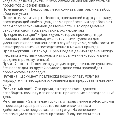
когда он должен уехать. В этом случае он обязан оплатить 50
процентов дневной нормы.
Полупансион
- Предоставляется комната, завтрак и на выбор -
обед или ужин.
Посетитель
(визитер) - Человек, приехавший в другую страну,
преследующий любую цель, кроме приобретения заработка от
своей профессиональной деятельности. Это определение
относится как к туристам, так и к экскурсантам.
Предрегистрация*
- Процедура, которую производят до
приезда гостей, используемая с группами туристов для
уменьшения переполненности в службе приема, чтобы гости не
регистрировались непосредственно в момент приезда.
Промежуточный период
- Время года в данной стране, между
пиковым и мертвым сезонами, на протяжении которого цены
средние (промежуточные).
Прямой полет
- Полет между двумя определенными пунктами
без пересадки на другой самолет, даже если произойдет
промежуточная посадка.
Путевка
- Документ, подтверждающий оплату услуг на
маршруте и являющийся основанием для предоставления этих
услуг.
Расчетный час*
- Это время, в которое гость должен
освободить комнату или оплатить проживание в определенный
день.
Рекламация
- Заявление туриста, отправляемое в офис фирмы
- продавца тура при несоответствии оплаченных и
действительно предоставленных услуг. На основании
рекламации составляется протокол. В случае если факт