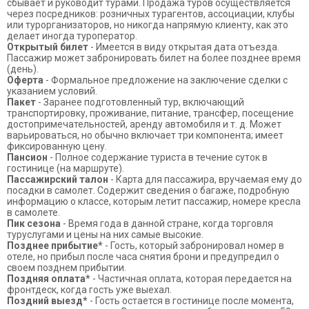
сбывает и руководит турами. Продажа туров осуществляется
через посредников: розничных турагентов, ассоциации, клубы
или турорганизаторов, но никогда напрямую клиенту, как это
делает иногда туроператор.
Открытый билет
- Имеется в виду открытая дата отъезда.
Пассажир может забронировать билет на более позднее время
(день).
Оферта
- Формальное предложение на заключение сделки с
указанием условий.
Пакет
- Заранее подготовленный тур, включающий
транспортировку, проживание, питание, трансфер, посещение
достопримечательностей, аренду автомобиля и т. д. Может
варьироваться, но обычно включает три компонента; имеет
фиксированную цену.
Пансион
- Полное содержание туриста в течение суток в
гостинице (на маршруте).
Пассажирский талон
- Карта для пассажира, вручаемая ему до
посадки в самолет. Содержит сведения о багаже, подробную
информацию о классе, которым летит пассажир, номере кресла
в самолете.
Пик сезона
- Время года в данной стране, когда торговля
туруслугами и цены на них самые высокие.
Позднее прибытие*
- Гость, который забронировал номер в
отеле, но прибыл после часа снятия брони и предупредил о
своем позднем прибытии.
Поздняя оплата*
- Частичная оплата, которая передается на
фронтдеск, когда гость уже выехал.
Поздний выезд*
- Гость остается в гостинице после момента,