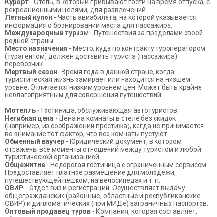
Курорт
- Отель, в который прибывают гости на время отпуска, с
рекреационными целями, для развлечений.
Летный купон
- Часть авиабилета, на которой указывается
информация о бронировании места для пассажира.
Международный туриз
м - Путешествия за пределами своей
родной страны.
Место назначения
- Место, куда по контракту туроператором
(турагентом) должен доставить туриста (пассажира)
перевозчик.
Мертвый сезон
- Время года в данной стране, когда
туристическая жизнь замирает или находится на низшем
уровне. Отличается низким уровнем цен. Может быть крайне
неблагоприятным для совершения путешествий.
Мотелль
- Гостиница, обслуживающая автотуристов.
Негибкая цена
- Цена на комнаты в отеле без скидок
(например, из соображений престижа), когда не принимается
во внимание тот фактор, что все комнаты пустуют.
Обменный ваучер
- Юридический документ, в котором
отражены все моменты отношений между туристом и любой
туристической организацией.
Общежитие
- Недорогая гостиница с ограниченным сервисом.
Предоставляет платное размещение для молодежи,
путешествующей пешком, на велосипедах и т. п.
ОВИР
- Отдел виз и регистрации. Осуществляет выдачу
общегражданских (районные, областные и республиканские
ОВИР) и дипломатических (при МИДе) заграничных паспортов.
Оптовый продавец туров
- Компания, которая составляет,