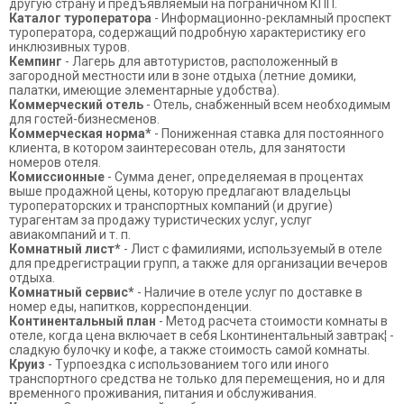
другую страну и предъявляемый на пограничном КПП.
Каталог туроператора
- Информационно-рекламный проспект
туроператора, содержащий подробную характеристику его
инклюзивных туров.
Кемпинг
- Лагерь для автотуристов, расположенный в
загородной местности или в зоне отдыха (летние домики,
палатки, имеющие элементарные удобства).
Коммерческий отель
- Отель, снабженный всем необходимым
для гостей-бизнесменов.
Коммерческая норма*
- Пониженная ставка для постоянного
клиента, в котором заинтересован отель, для занятости
номеров отеля.
Комиссионные
- Сумма денег, определяемая в процентах
выше продажной цены, которую предлагают владельцы
туроператорских и транспортных компаний (и другие)
турагентам за продажу туристических услуг, услуг
авиакомпаний и т. п.
Комнатный лист*
- Лист с фамилиями, используемый в отеле
для предрегистрации групп, а также для организации вечеров
отдыха.
Комнатный сервис*
- Наличие в отеле услуг по доставке в
номер еды, напитков, корреспонденции.
Континентальный план
- Метод расчета стоимости комнаты в
отеле, когда цена включает в себя Lконтинентальный завтрак¦ -
сладкую булочку и кофе, а также стоимость самой комнаты.
Круиз
- Турпоездка с использованием того или иного
транспортного средства не только для перемещения, но и для
временного проживания, питания и обслуживания.