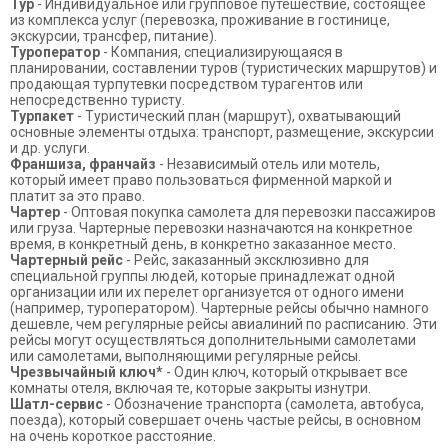
Тур
- Индивидуальное или групповое путешествие, состоящее
из комплекса услуг (перевозка, проживание в гостинице,
экскурсии, трансфер, питание).
Туроператор
- Компания, специализирующаяся в
планировании, составлении туров (туристических маршрутов) и
продающая турпутевки посредством турагентов или
непосредственно туристу.
Турпакет
- Туристический план (маршрут), охватывающий
основные элементы отдыха: транспорт, размещение, экскурсии
и др. услуги.
Франшиза, франчайз
- Независимый отель или мотель,
который имеет право пользоваться фирменной маркой и
платит за это право.
Чартер
- Оптовая покупка самолета для перевозки пассажиров
или груза. Чартерные перевозки назначаются на конкретное
время, в конкретный день, в конкретно заказанное место.
Чартерный рейс
- Рейс, заказанный эксклюзивно для
специальной группы людей, которые принадлежат одной
организации или их перелет организуется от одного имени
(например, туроператором). Чартерные рейсы обычно намного
дешевле, чем регулярные рейсы авиалиний по расписанию. Эти
рейсы могут осуществляться дополнительными самолетами
или самолетами, выполняющими регулярные рейсы.
Чрезвычайный ключ*
- Один ключ, который открывает все
комнаты отеля, включая те, которые закрыты изнутри.
Шатл-сервис
- Обозначение транспорта (самолета, автобуса,
поезда), который совершает очень частые рейсы, в основном
на очень короткое расстояние.