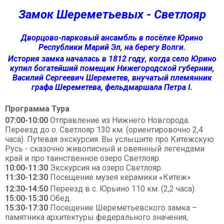
Замок Шереметьевых - Светлояр
Дворцово-парковый ансамбль в посёлке Юрино
Республики Марий Эл, на берегу Волги.
История замка началась в 1812 году, когда село Юрино
купил богатейший помещик Нижегородской губернии,
Василий Сергеевич Шереметев, внучатый племянник
графа Шереметева, фельдмаршала Петра I.
Программа Тура
07:00-10:00
Отправление из Нижнего Новгорода.
Переезд до о. Светлояр 130 км. (ориентировочно 2,4
часа). Путевая экскурсия. Вы услышите про Китежскую
Русь - сказочно живописный и овеянный легендами
край и про таинственное озеро Светлояр.
10:00-11:30
Экскурсия на озеро Светлояр.
11:30-12:30
Посещение музея керамики «Китеж»
12:30-14:50
Переезд в с. Юрьино 110 км. (2,2 часа).
15:00-15:30
Обед.
15:30-17:30
Посещение Шереметьевского замка –
памятника архитектуры федерального значения,